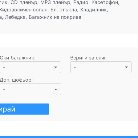
ик, CD плейър, MP3 плейър, Радио, Касетофон,
Хидравличен волан, Ел. стъкла, Хладилник,
, Лебедка, Багажник на покрива
Ски багажник
:
Вериги за сняг
:
-
-
Доп. шофьор
:
-
ирай