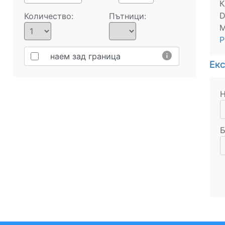
К
D
Количество:
Пътници:
М
Р
info
наем зад граница
Ек
Н
Б