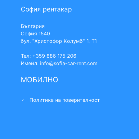
София рентакар
България
София 1540
бул. "Христофор Kолумб" 1, Т1
Тел: +359 886 175 206
Имейл:
info
sofia-car-rent.com
МОБИЛНО
Политика на поверителност
chevron_right