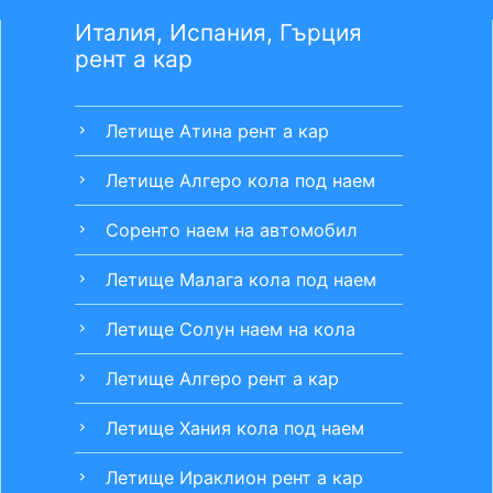
Италия, Испания, Гърция
рент а кар
Летище Атина рент а кар
chevron_right
Летище Алгеро кола под наем
chevron_right
Соренто наем на автомобил
chevron_right
Летище Малага кола под наем
chevron_right
Летище Солун наем на кола
chevron_right
Летище Алгеро рент а кар
chevron_right
Летище Хания кола под наем
chevron_right
Летище Ираклион рент а кар
chevron_right