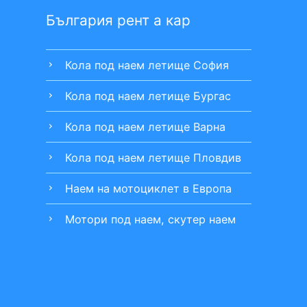
България рент a кар
Кола под наем летище София
chevron_right
Кола под наем летище Бургас
chevron_right
Кола под наем летище Варна
chevron_right
Кола под наем летище Пловдив
chevron_right
Наем на мотоциклет в Европа
chevron_right
Мотори под наем, скутер наем
chevron_right