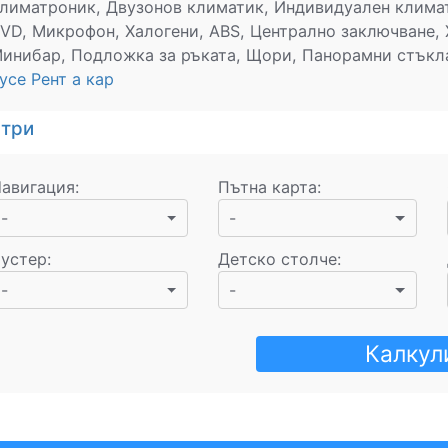
лиматроник, Двузонов климатик, Индивидуален климат
VD, Микрофон, Халогени, ABS, Централно заключване, 
инибар, Подложка за ръката, Щори, Панорамни стъкла
усе Рент а кар
стри
авигация
:
Пътна карта
:
-
-
устер
:
Детско столче
:
-
-
Калкул