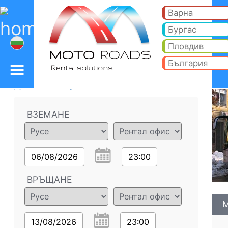
Мерцедес Травего Tou
Мерцедес Травего Touring - Русе коли под наем. Рент а кар Мерцедес Травего Touring в Русе. Пълно Автокас
Варна
Бургас
Пловдив
България
Данни за поръчката
ВЗЕМАНЕ
06/08/2026
23:00
ВРЪЩАНЕ
М
13/08/2026
23:00