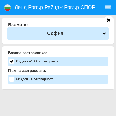
Ленд Ровър Рейндж Ровър СПОРТ 3.0 - Кола под наем летище София
Ленд Ровър Рейндж Ровър СПОРТ 3.0 - София коли под наем. Рент а кар Ленд Ровър Рейндж Ровър СПОРТ 3.0 в София.
Ленд Ровър Рейндж Ровър СПОРТ 3.0
Пълно Автокаско застраховка (без депозит), неограничен пробег, безплатни детски седалки, безплатни допълнителни
шофьори, гарантирани ниски цени за наем на коли.
Вземане
София
Базова застраховка:
€
0
/ден
- €
1800
отговорност
Пълна застраховка:
€
19
/ден
- €
отговорност