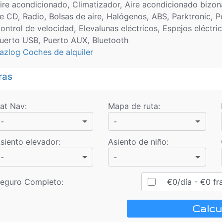
ire acondicionado, Climatizador, Aire acondicionado biz
e CD, Radio, Bolsas de aire, Halógenos, ABS, Parktronic, Po
ontrol de velocidad, Elevalunas eléctricos, Espejos eléctri
uerto USB, Puerto AUX, Bluetooth
azlog Coches de alquiler
ras
at Nav
:
Mapa de ruta
:
-
-
siento elevador
:
Asiento de niño
:
-
-
eguro Completo:
€
0
/día
- €
0
fr
Calcu