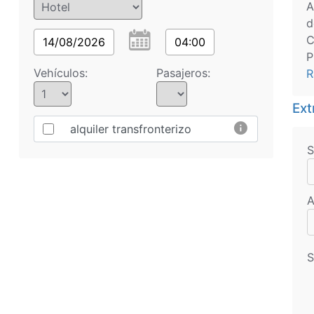
A
d
C
14/08/2026
04:00
P
Vehículos:
Pasajeros:
R
Ext
info
alquiler transfronterizo
S
A
S