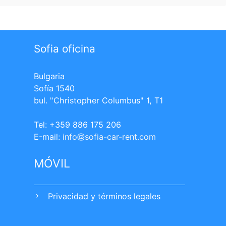
Sofia oficina
Bulgaria
Sofía 1540
bul. "Christopher Columbus" 1, T1
Tel: +359 886 175 206
Е-mail:
info
sofia-car-rent.com
MÓVIL
Privacidad y términos legales
chevron_right