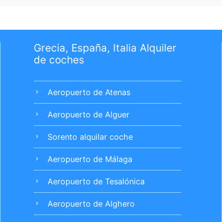
Grecia, España, Italia Alquiler
de coches
Aeropuerto de Atenas
chevron_right
Aeropuerto de Alguer
chevron_right
Sorento alquilar coche
chevron_right
Aeropuerto de Málaga
chevron_right
Aeropuerto de Tesalónica
chevron_right
Aeropuerto de Alghero
chevron_right