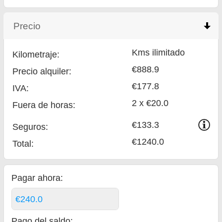
Precio
click to collapse contents
Kms ilimitado
Kilometraje:
€888.9
Precio alquiler:
€177.8
IVA:
2 x €20.0
Fuera de horas:
€133.3
Seguros:
€1240.0
Total
:
Pagar ahora:
€240.0
Pago del saldo
: