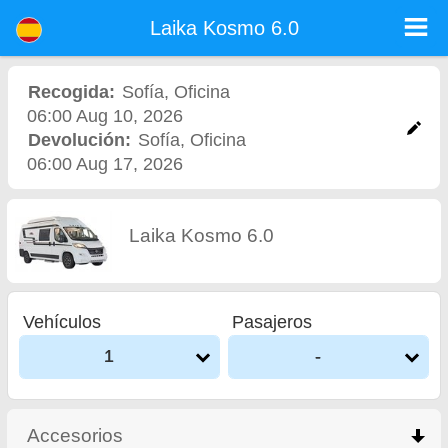
Laika Kosmo 6.0 - Alquiler de Coches Aeropuerto Sofía
Laika Kosmo 6.0 - Sofía alquiler de coches. Alquile un coche Laika Kosmo 6.0 en Sofía. Seguro a todo riesgo (sin exceso),
Laika Kosmo 6.0
kilometraje ilimitado, asientos para niños gratis, conductores adicionales gratis, precios más bajos de alquiler de coches
garantizados.
Recogida:
Sofía
,
Oficina
06:00 Aug 10, 2026
Devolución:
Sofía
,
Oficina
06:00 Aug 17, 2026
Laika Kosmo 6.0
Vehículos
Pasajeros
1
-
Accesorios
click to collapse contents