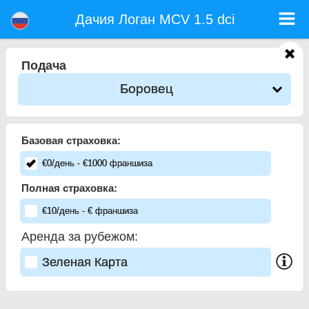
Дачия Логан MCV 1.5 dci - Прокат Авто Аэропорт София
Дачия Логан MCV 1.5 dci - Боровец прокат автомобилей. Аренда автомобиля Дачия Логан MCV 1.5 dci в Боровец. Полная
Дачия Логан MCV 1.5 dci
страховка (без депозит), неограниченный пробег, бесплатные детские сиденья, бесплатные дополнительных водителей,
низкая цена аренды автомобиля гарантируется.
Подача
Боровец
Базовая страховка:
€
0
/день
- €
1000
франшиза
Полная страховка:
€
10
/день
- €
франшиза
Аренда за рубежом:
Зеленая Карта