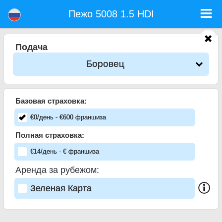
Пежо 5008 1.5 HDI - Прокат Авто Аэропорт София
Пежо 5008 1.5 HDI - Боровец прокат автомобилей. Аренда автомобиля Пежо 5008 1.5 HDI в Боровец. Полная страховка
Пежо 5008 1.5 HDI
(без депозит), неограниченный пробег, бесплатные детские сиденья, бесплатные дополнительных водителей, низкая
цена аренды автомобиля гарантируется.
Подача
Боровец
Базовая страховка:
€
0
/день
- €
600
франшиза
Полная страховка:
€
14
/день
- €
франшиза
Аренда за рубежом:
Зеленая Карта