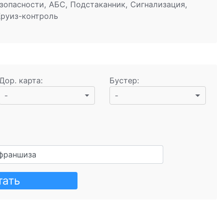
зопасности, АБС, Подстаканник, Сигнализация,
 Круиз-контроль
Дор. карта
:
Бустер
:
-
-
франшиза
тать