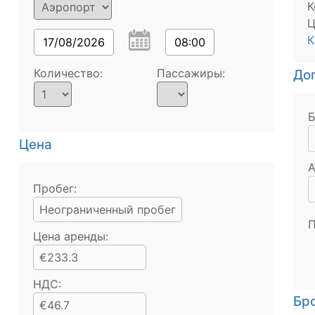
К
Ц
К
17/08/2026
08:00
Количество:
Пассажиры:
Доп
Б
Цена
А
Пробег:
Неограниченный пробег
П
Цена аренды:
€233.3
НДС:
Бр
€46.7