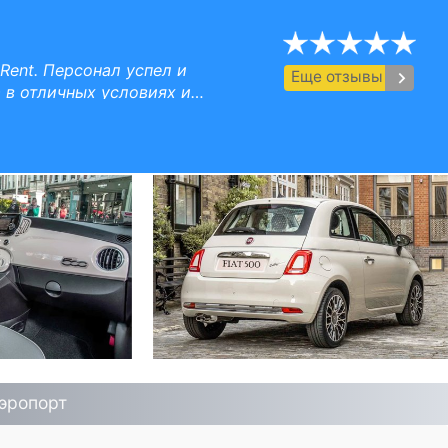
я
ые дополнительных водителей, низкая цена аренды автомобиля гарантируется.
Rent. Персонал успел и
keyboard_arrow_right
Еще отзывы
а в отличных условиях и
огда вернусь в Болгарию,
 Спасибо вам всем
Аэропорт