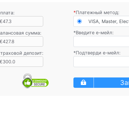
*
Платежный метод:
плата:
€47.3
VISA, Master, Elec
*
Введите e-мейл:
алансовая сумма
:
€427.8
*
Подтверди е-мейл:
траховой депозит:
€300.0
За