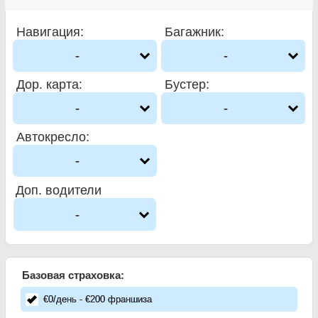
Навигация
:
Багажник
:
-
-
Дор. карта
:
Бустер
:
-
-
Автокресло
:
-
Доп. водители
-
Базовая страховка:
€
0
/день
- €
200
франшиза