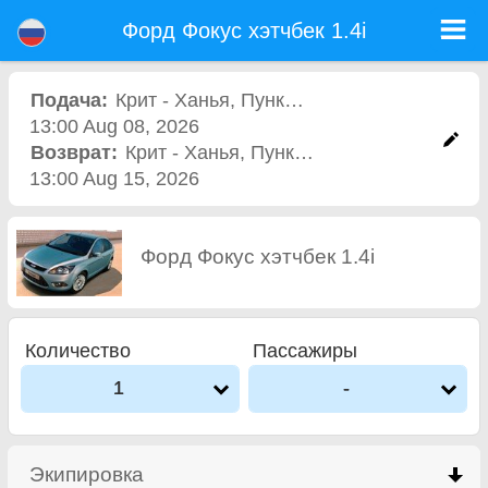
Форд Фокус хэтчбек 1.4i - Прокат Авто Аэропорт София
Форд Фокус хэтчбек 1.4i - Крит - Ханья прокат автомобилей. Аренда автомобиля Форд Фокус хэтчбек 1.4i в Крит - Ханья.
Форд Фокус хэтчбек 1.4i
Полная страховка (без депозит), неограниченный пробег, бесплатные детские сиденья, бесплатные дополнительных
водителей, низкая цена аренды автомобиля гарантируется.
Подача:
Крит - Ханья
,
Пункт проката
13:00 Aug 08, 2026
Возврат:
Крит - Ханья
,
Пункт проката
13:00 Aug 15, 2026
Форд Фокус хэтчбек 1.4i
Количество
Пассажиры
1
-
Экипировка
click to collapse contents