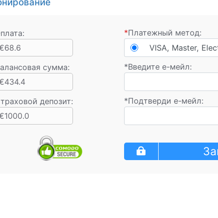
онирование
*
Платежный метод:
плата:
€68.6
VISA, Master, Elec
*
Введите e-мейл:
алансовая сумма
:
€434.4
*
Подтверди е-мейл:
траховой депозит:
€1000.0
За