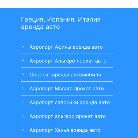
Греция, Испания, Италия
аренда авто
Аэропорт Афины aренда авто
chevron_right
Аэропорт Альгеро прокат авто
chevron_right
Соррент аренда автомобиля
chevron_right
Аэропорт Малага прокат авто
chevron_right
Аэропорт салоники аренда авто
chevron_right
Аэропорт альгеро прокат авто
chevron_right
Аэропорт Ханья аренда авто
chevron_right