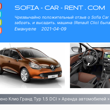
1.5 DCI - Прокат Авто
I в Ихтиман. Полная страховка (без депозит), неограниченный пробег, бесплатные детские сиденья, беспла
SOFIA - CAR - RENT . COM
Чрезвычайно положительный отзыв о Sofia Car 
забрать, и высадить, машина (Renault Clio) был
хорошо работала. Цена конкурентоспособная. К
Емануеле
2021-04-09
обязательно еще раз позвоню в Sofia Car Rent.
ено Клио Гранд Тур 1.5 DCI
»
Аренда автомобилей