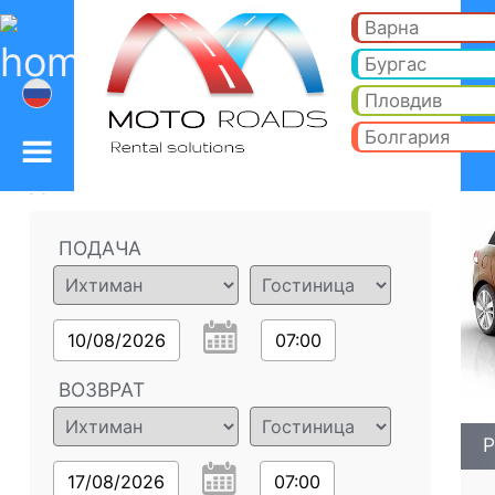
Рено Клио Гранд Тур 
Рено Клио Гранд Тур 1.5 DCI - Ихтиман прокат автомобилей. Аренда автомобиля Рено Клио Гранд Тур 1.5 DC
Варна
Бургас
Пловдив
Болгария
Детали заказа
ПОДАЧА
10/08/2026
07:00
ВОЗВРАТ
Р
17/08/2026
07:00