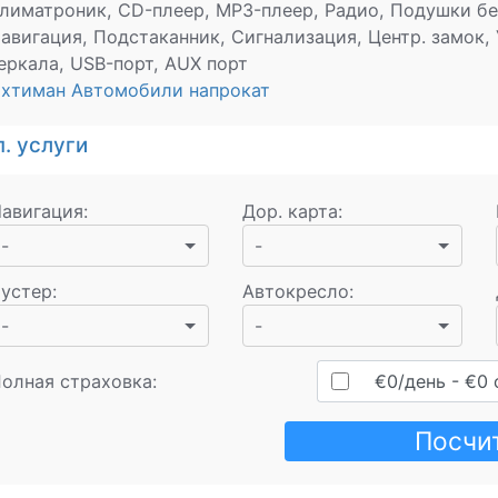
лиматроник, CD-плеер, MP3-плеер, Радио, Подушки бе
авигация, Подстаканник, Сигнализация, Центр. замок, 
еркала, USB-порт, AUX порт
хтиман Автомобили напрокат
. услуги
авигация
:
Дор. карта
:
-
-
устер
:
Автокресло
:
-
-
олная страховка:
€
0
/день
- €
0
Посчи