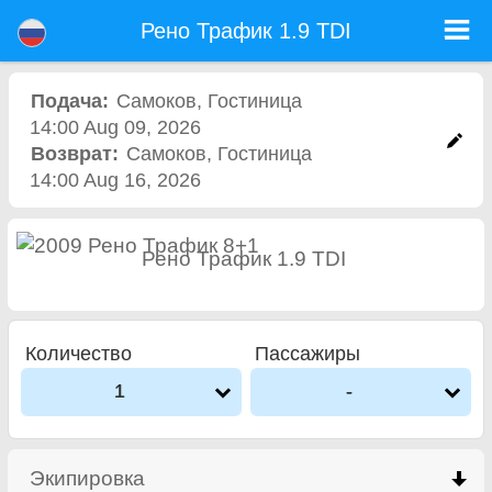
Рено Трафик 1.9 TDI - Прокат Авто Аэропорт София
Рено Трафик 1.9 TDI - Самоков прокат автомобилей. Аренда автомобиля Рено Трафик 1.9 TDI в Самоков. Полная
Рено Трафик 1.9 TDI
страховка (без депозит), неограниченный пробег, бесплатные детские сиденья, бесплатные дополнительных водителей,
низкая цена аренды автомобиля гарантируется.
Подача:
Самоков
,
Гостиница
14:00 Aug 09, 2026
Возврат:
Самоков
,
Гостиница
14:00 Aug 16, 2026
Рено Трафик 1.9 TDI
Количество
Пассажиры
1
-
Экипировка
click to collapse contents