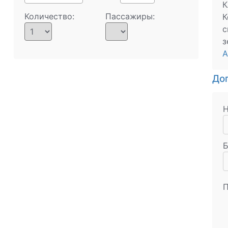
К
Количество:
Пассажиры:
К
с
з
А
Доп
Н
Б
П