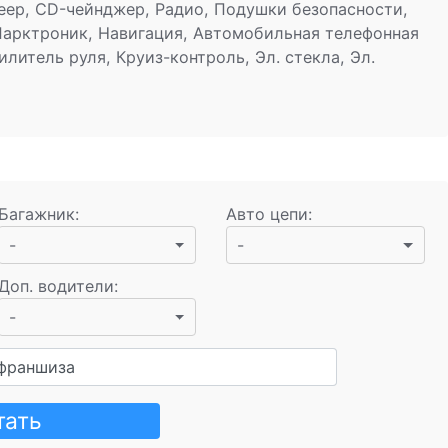
еер, CD-чейнджер, Радио, Подушки безопасности,
Парктроник, Навигация, Автомобильная телефонная
илитель руля, Круиз-контроль, Эл. стекла, Эл.
Багажник
:
Авто цепи
:
-
-
Доп. водители
:
-
франшиза
тать