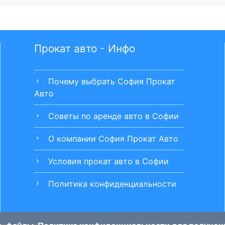
Прокат авто - Инфо
Почему выбрать София Прокат
chevron_right
Авто
Советы по аренде авто в Софии
chevron_right
О компании София Прокат Авто
chevron_right
Условия прокат авто в Софии
chevron_right
Политика конфиденциальности
chevron_right