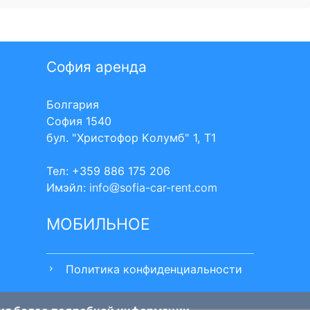
София аренда
Болгария
София 1540
бул. "Христофор Kолумб" 1, Т1
Тел: +359 886 175 206
Имэйл:
info
sofia-car-rent.com
МОБИЛЬНОЕ
Политика конфиденциальности
chevron_right