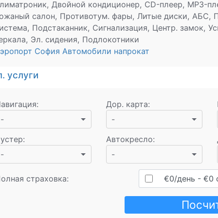
лиматроник, Двойной кондиционер, CD-плеер, MP3-пл
ожаный салон, Противотум. фары, Литые диски, АБС, 
истема, Подстаканник, Сигнализация, Центр. замок, Ус
еркала, Эл. сидения, Подлокотники
эропорт София Автомобили напрокат
. услуги
авигация
:
Дор. карта
:
-
-
устер
:
Автокресло
:
-
-
олная страховка:
€
0
/день
- €
0
Посчи