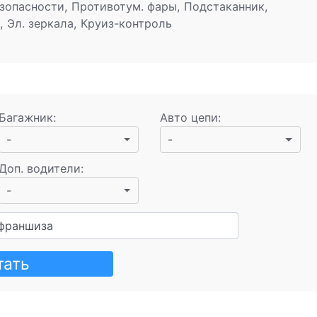
зопасности, Противотум. фары, Подстаканник,
, Эл. зеркала, Круиз-контроль
Багажник
:
Авто цепи
:
-
-
Доп. водители
:
-
франшиза
тать