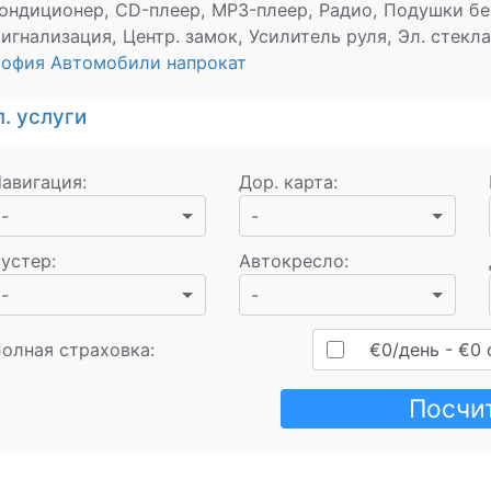
ондиционер, CD-плеер, MP3-плеер, Радио, Подушки бе
игнализация, Центр. замок, Усилитель руля, Эл. стекла
офия Автомобили напрокат
. услуги
авигация
:
Дор. карта
:
-
-
устер
:
Автокресло
:
-
-
олная страховка:
€
0
/день
- €
0
Посчи