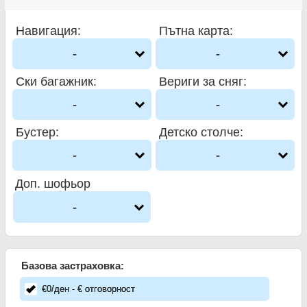
Навигация
:
Пътна карта
:
-
-
Ски багажник
:
Вериги за сняг
:
-
-
Бустер
:
Детско столче
:
-
-
Доп. шофьор
-
Базова застраховка:
€
0
/ден
- €
отговорност