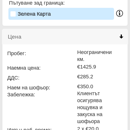
Пътуване зад граница:
Зелена Карта
Цена
click to collapse contents
Неограничени
Пробег:
км.
€1425.9
Наемна цена:
€285.2
ДДС:
€350.0
Наем на шофьор:
Клиентът
Забележка:
осигурява
нощувка и
закуска на
шофьора
2 x €20.0
Извън раб. време: