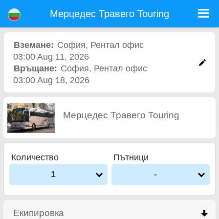
Мерцедес Травего Touring - Кола под наем летище София
Мерцедес Травего Touring - София коли под наем. Рент а кар Мерцедес Травего Touring в София. Пълно Автокаско
Мерцедес Травего Touring
застраховка (без депозит), неограничен пробег, безплатни детски седалки, безплатни допълнителни шофьори,
гарантирани ниски цени за наем на коли.
Вземане:
София
,
Рентал офис
03:00 Aug 11, 2026
Връщане:
София
,
Рентал офис
03:00 Aug 18, 2026
Мерцедес Травего Touring
Количество
Пътници
1
-
Екипировка
click to collapse contents