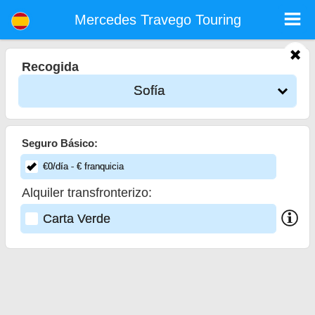
Mercedes Travego Touring - Alquiler de Coches Aeropuerto Sofía
Mercedes Travego Touring - Sofía alquiler de coches. Alquile un coche Mercedes Travego Touring en Sofía. Seguro a todo riesgo
Mercedes Travego Touring
(sin exceso), kilometraje ilimitado, asientos para niños gratis, conductores adicionales gratis, precios más bajos de alquiler de
coches garantizados.
Recogida
Sofía
Seguro Básico:
€
0
/día
- €
franquicia
Alquiler transfronterizo:
Carta Verde