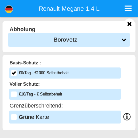
<%=car_model% - Mietwagen Sofia Flughafen
Renault Megane 1.4 L - Borovetz Autovermietung. Ein Auto Renault Megane 1.4 L Mieten in Borovetz. Vollkaskoversicherung (ohne
Renault Megane 1.4 L
Selbstbeteiligung), unbegrenzte Kilometer, kostenlose Kindersitze, zusätzliche Fahrer kostenlos, niedrigen Preis Autovermietung
garantiert.
Abholung
Borovetz
Basis-Schutz :
€
0
/Tag
- €
1000
Selbstbehalt
Voller Schutz:
€
10
/Tag
- €
Selbstbehalt
Grenzüberschreitend:
Grüne Karte