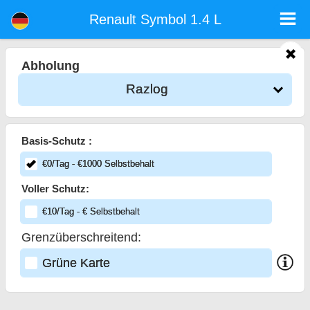
<%=car_model% - Mietwagen Sofia Flughafen
Renault Symbol 1.4 L - Razlog Autovermietung. Ein Auto Renault Symbol 1.4 L Mieten in Razlog. Vollkaskoversicherung (ohne
Renault Symbol 1.4 L
Selbstbeteiligung), unbegrenzte Kilometer, kostenlose Kindersitze, zusätzliche Fahrer kostenlos, niedrigen Preis Autovermietung
garantiert.
Abholung
Razlog
Basis-Schutz :
€
0
/Tag
- €
1000
Selbstbehalt
Voller Schutz:
€
10
/Tag
- €
Selbstbehalt
Grenzüberschreitend:
Grüne Karte