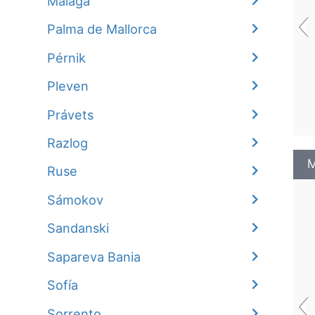
Málaga
‹
Palma de Mallorca
Pérnik
Pleven
Právets
Razlog
M
Ruse
Sámokov
Sandanski
Sapareva Bania
‹
Sofía
Sorrento