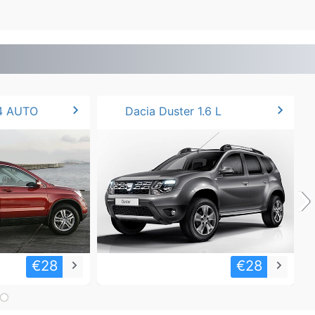
chevron_right
chevron_right
4 AUTO
Dacia Duster 1.6 L
›
€28
€28
keyboard_arrow_right
keyboard_arrow_right