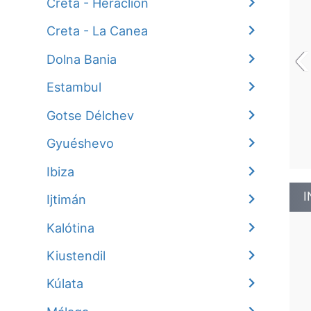
Creta - Heraclión
Creta - La Canea
‹
Dolna Bania
Estambul
Gotse Délchev
Gyuéshevo
Ibiza
I
Ijtimán
Kalótina
Kiustendil
Kúlata