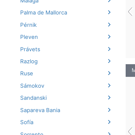
Málaga
‹
Palma de Mallorca
Pérnik
Pleven
Právets
Razlog
M
Ruse
Sámokov
Sandanski
Sapareva Bania
‹
Sofía
Sorrento