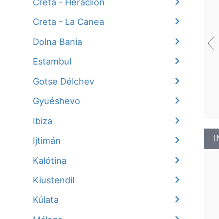
Creta - Heraclión
Creta - La Canea
‹
Dolna Bania
Estambul
Gotse Délchev
Gyuéshevo
Ibiza
I
Ijtimán
Kalótina
Kiustendil
Kúlata